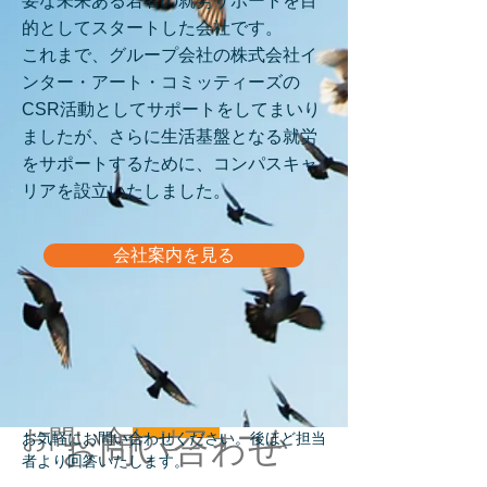
要な未来ある若者の就労サポートを目
的としてスタートした会社です。
これまで、グループ会社の株式会社イ
ンター・アート・コミッティーズの
CSR活動としてサポートをしてまいり
ましたが、
さらに生活基盤となる就労
をサポートするために、コンパスキャ
リアを設立いたしました。
会社案内を見る
お問い合わせフォーム
お気軽にお問い合わせください。後ほど担当
お問い合わせ
者より回答いたします。