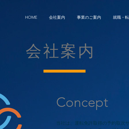
HOME
会社案内
事業のご案内
就職・転
会社案内
Concept
当社は、運転免許取得の予約取次