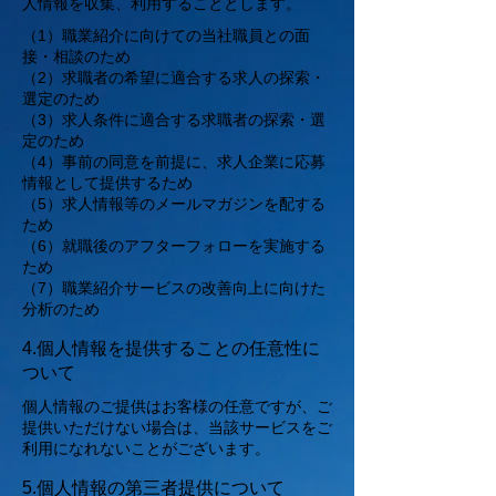
人情報を収集、利用することとします。​
（1）職業紹介に向けての当社職員との面
接・相談のため​
（2）求職者の希望に適合する求人の探索・
選定のため​
（3）求人条件に適合する求職者の探索・選
定のため​
（4）事前の同意を前提に、求人企業に応募
情報として提供するため​
（5）求人情報等のメールマガジンを配する
ため​
（6）就職後のアフターフォローを実施する
ため​
（7）職業紹介サービスの改善向上に向けた
分析のため​
4.個人情報を提供することの任意性に
ついて
個人情報のご提供はお客様の任意ですが、ご
提供いただけない場合は、当該サービスをご
利用になれないことがございます。
5.個人情報の第三者提供について