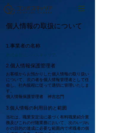
​個人情報の取扱について
1.事業者の名称
株式会社コンパスキャリア
2.個人情報保護管理者
お客様からお預かりした個人情報の取り扱い
について、次の者を個人情報管理者として任
命し、社内規程に従って適切に管理いたしま
す。
個人情報保護管理者 神吉志門
3.個人情報の利用目的と範囲
当社は、職業安定法に基づく有料職業紹介業
務及びこれの付随業務において、次のいづれ
かの目的の達成に必要な範囲内で求職者の個