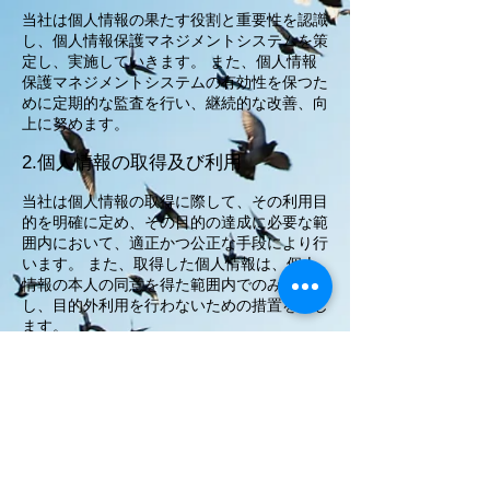
当社は個人情報の果たす役割と重要性を認識
し、個人情報保護マネジメントシステムを策
定し、実施していきます。 また、個人情報
保護マネジメントシステムの有効性を保つた
めに定期的な監査を行い、継続的な改善、向
上に努めます。
2.個人情報の取得及び利用
当社は個人情報の取得に際して、その利用目
的を明確に定め、その目的の達成に必要な範
囲内において、適正かつ公正な手段により行
います。 また、取得した個人情報は、個人
情報の本人の同意を得た範囲内でのみ利用
し、目的外利用を行わないための措置を講じ
ます。
3.個人情報の安全管理と保護
当社は、個人情報の正確性および安全性を確
保するため、適切な安全対策を実施し、個人
情報の漏えい、滅失またはき損の防止ならび
に是正に努めます。